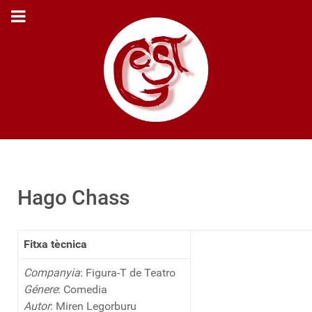
Hago Chass
Fitxa tècnica
Companyia
: Figura-T de Teatro
Génere
: Comedia
Autor
: Miren Legorburu