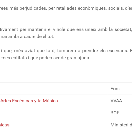
rees més perjudicades, per retallades econòmiques, socials, d’e
vament per mantenir el vincle que ens uneix amb la societat
i arribi a caure de el tot.
a i que, més aviat que tard, tornarem a prendre els escenaris.
rses entitats i que poden ser de gran ajuda.
Font
 Artes Escénicas y la Música
VVAA
BOE
nicas
Ministeri 