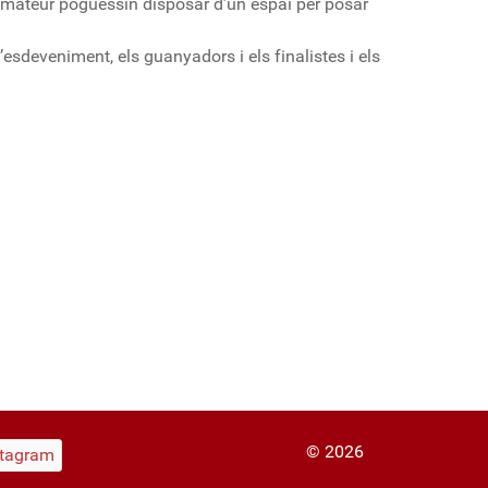
 amateur poguessin disposar d’un espai per posar
l’esdeveniment, els guanyadors i els finalistes i els
© 2026
stagram