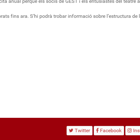
cita anual perquè els socis de GEST i els entusiastes del teatre
brats fins ara. S’hi podrà trobar informació sobre l’estructura de 
Twitter
Facebook
In