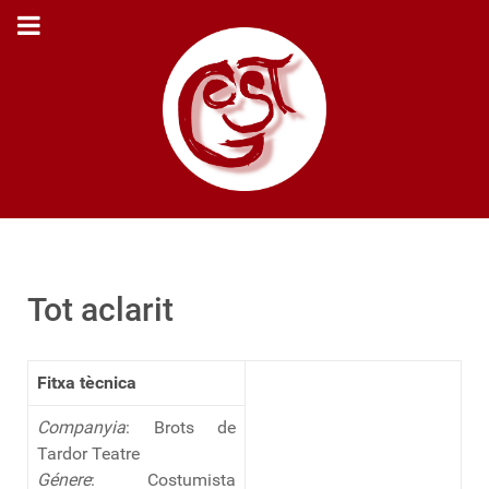
Tot aclarit
Fitxa tècnica
Companyia
: Brots de
Tardor Teatre
Génere
: Costumista