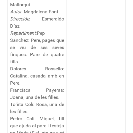
Mallorquí
Autor
: Magdalena Font
Direccióe
: Esmeraldo
Díaz
Repartiment
:Pep
Sanchez: Pere, pages que
se viu de ses seves
finques. Pare de quatre
fills.
Dolores Rossello:
Catalina, casada amb en
Pere.
Francisca Payeras:
Joana, una de les filles.
Toñita Coli: Rosa, una de
les filles.
Pedro Coli: Miquel, fill
que ajuda al pare i festeja
na Maria (S’al-lota no surt